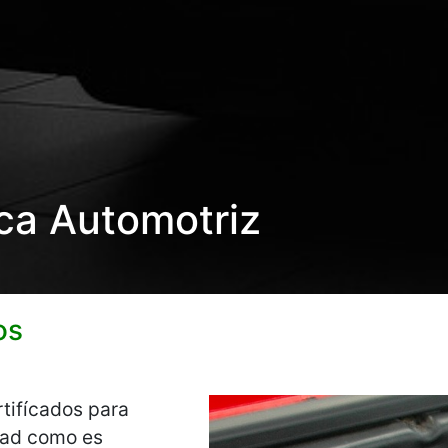
ca Automotriz
os
tifícados para
idad como es