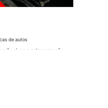
rcas de autos
ueño ráyon o golpe pequeño,